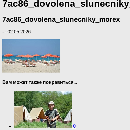
7ac86_dovolena_slunecnik
7ac86_dovolena_slunecniky_morex
-
·
02.05.2026
Вам может также понравиться...
0