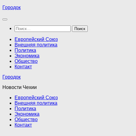
Перейти
Городок
к
содержимому
Найти:
Европейский Союз
Внешняя политика
Политика
Экономика
Общество
Контакт
Городок
Новости Чехии
Европейский Союз
Внешняя политика
Политика
Экономика
Общество
Контакт