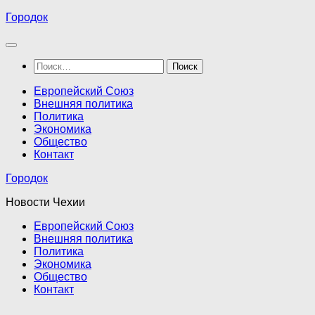
Перейти
Городок
к
содержимому
Найти:
Европейский Союз
Внешняя политика
Политика
Экономика
Общество
Контакт
Городок
Новости Чехии
Европейский Союз
Внешняя политика
Политика
Экономика
Общество
Контакт