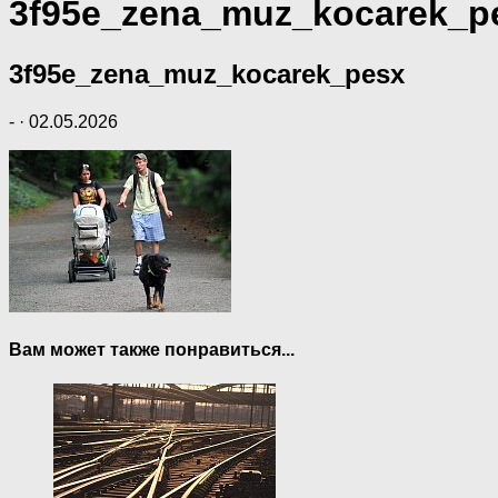
3f95e_zena_muz_kocarek_p
3f95e_zena_muz_kocarek_pesx
-
·
02.05.2026
Вам может также понравиться...