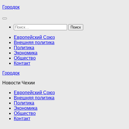
Перейти
Городок
к
содержимому
Найти:
Европейский Союз
Внешняя политика
Политика
Экономика
Общество
Контакт
Городок
Новости Чехии
Европейский Союз
Внешняя политика
Политика
Экономика
Общество
Контакт