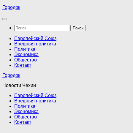
Перейти
Городок
к
содержимому
Найти:
Европейский Союз
Внешняя политика
Политика
Экономика
Общество
Контакт
Городок
Новости Чехии
Европейский Союз
Внешняя политика
Политика
Экономика
Общество
Контакт