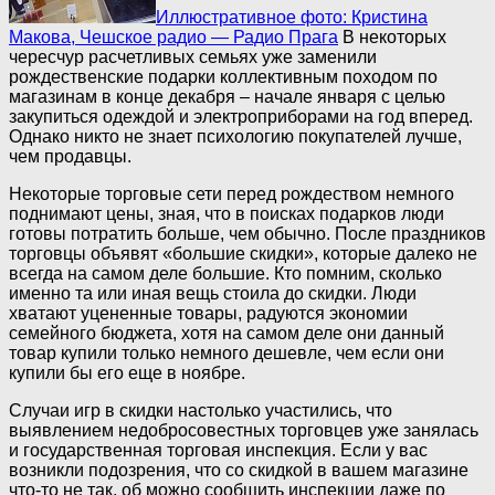
Иллюстративное фото: Кристина
Макова, Чешское радио — Радио Прага
В некоторых
чересчур расчетливых семьях уже заменили
рождественские подарки коллективным походом по
магазинам в конце декабря – начале января с целью
закупиться одеждой и электроприборами на год вперед.
Однако никто не знает психологию покупателей лучше,
чем продавцы.
Некоторые торговые сети перед рождеством немного
поднимают цены, зная, что в поисках подарков люди
готовы потратить больше, чем обычно. После праздников
торговцы объявят «большие скидки», которые далеко не
всегда на самом деле большие. Кто помним, сколько
именно та или иная вещь стоила до скидки. Люди
хватают уцененные товары, радуются экономии
семейного бюджета, хотя на самом деле они данный
товар купили только немного дешевле, чем если они
купили бы его еще в ноябре.
Случаи игр в скидки настолько участились, что
выявлением недобросовестных торговцев уже занялась
и государственная торговая инспекция. Если у вас
возникли подозрения, что со скидкой в вашем магазине
что-то не так, об можно сообщить инспекции даже по