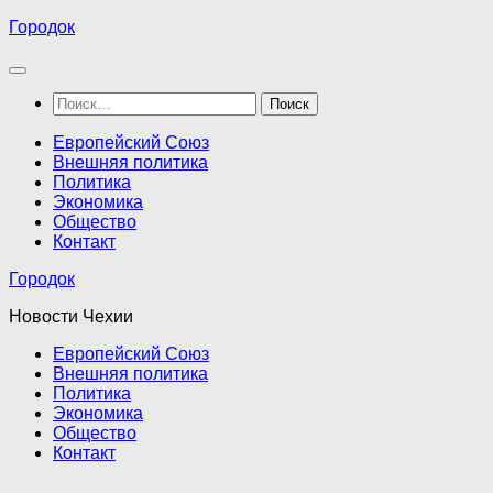
Перейти
Городок
к
содержимому
Найти:
Европейский Союз
Внешняя политика
Политика
Экономика
Общество
Контакт
Городок
Новости Чехии
Европейский Союз
Внешняя политика
Политика
Экономика
Общество
Контакт