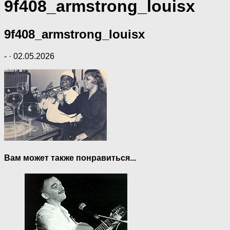
9f408_armstrong_louisx
9f408_armstrong_louisx
-
·
02.05.2026
Вам может также понравиться...