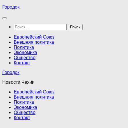
Перейти
Городок
к
содержимому
Найти:
Европейский Союз
Внешняя политика
Политика
Экономика
Общество
Контакт
Городок
Новости Чехии
Европейский Союз
Внешняя политика
Политика
Экономика
Общество
Контакт