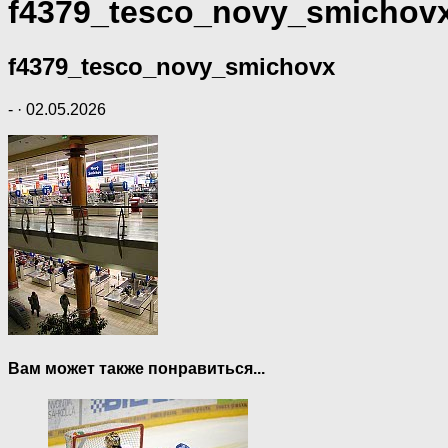
f4379_tesco_novy_smichov
f4379_tesco_novy_smichovx
-
·
02.05.2026
Вам может также понравиться...