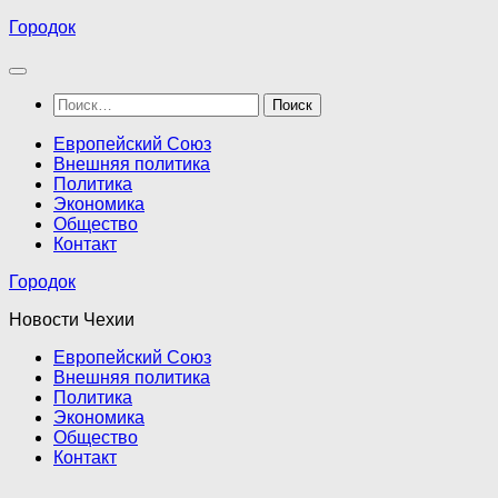
Перейти
Городок
к
содержимому
Найти:
Европейский Союз
Внешняя политика
Политика
Экономика
Общество
Контакт
Городок
Новости Чехии
Европейский Союз
Внешняя политика
Политика
Экономика
Общество
Контакт