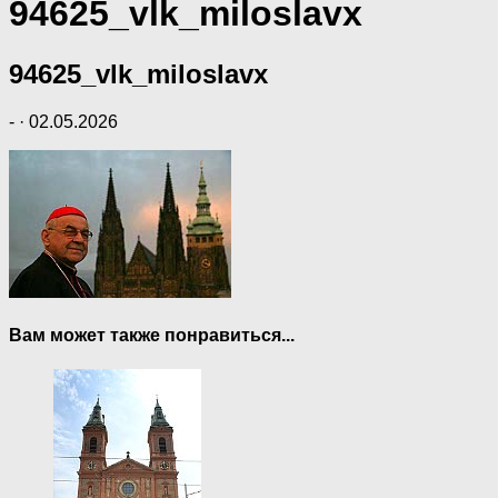
94625_vlk_miloslavx
94625_vlk_miloslavx
-
·
02.05.2026
Вам может также понравиться...