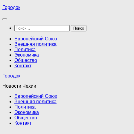
Перейти
Городок
к
содержимому
Найти:
Европейский Союз
Внешняя политика
Политика
Экономика
Общество
Контакт
Городок
Новости Чехии
Европейский Союз
Внешняя политика
Политика
Экономика
Общество
Контакт