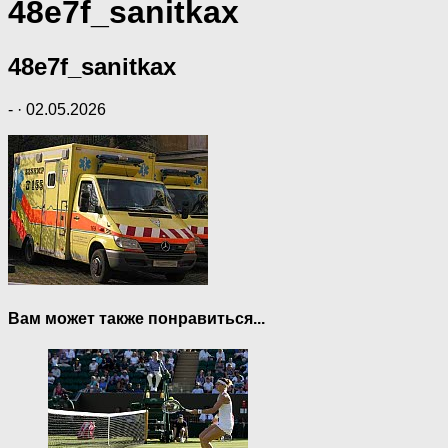
48e7f_sanitkax
48e7f_sanitkax
-
·
02.05.2026
Вам может также понравиться...