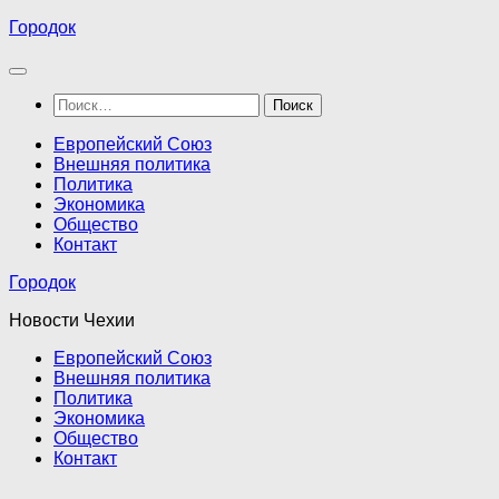
Перейти
Городок
к
содержимому
Найти:
Европейский Союз
Внешняя политика
Политика
Экономика
Общество
Контакт
Городок
Новости Чехии
Европейский Союз
Внешняя политика
Политика
Экономика
Общество
Контакт