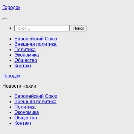
Перейти
Городок
к
содержимому
Найти:
Европейский Союз
Внешняя политика
Политика
Экономика
Общество
Контакт
Городок
Новости Чехии
Европейский Союз
Внешняя политика
Политика
Экономика
Общество
Контакт