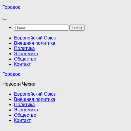
Перейти
Городок
к
содержимому
Найти:
Европейский Союз
Внешняя политика
Политика
Экономика
Общество
Контакт
Городок
Новости Чехии
Европейский Союз
Внешняя политика
Политика
Экономика
Общество
Контакт