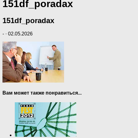
151df_poradax
151df_poradax
-
·
02.05.2026
Вам может также понравиться...