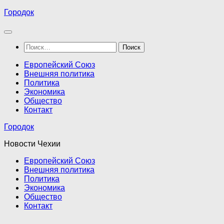
Перейти
Городок
к
содержимому
Найти:
Европейский Союз
Внешняя политика
Политика
Экономика
Общество
Контакт
Городок
Новости Чехии
Европейский Союз
Внешняя политика
Политика
Экономика
Общество
Контакт