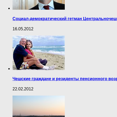
Социал-демократический гетман Центральночешс
16.05.2012
Чешские граждане и резиденты пенсионного воз
22.02.2012