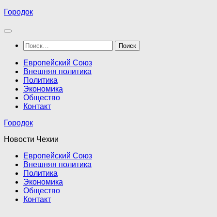
Перейти
Городок
к
содержимому
Найти:
Европейский Союз
Внешняя политика
Политика
Экономика
Общество
Контакт
Городок
Новости Чехии
Европейский Союз
Внешняя политика
Политика
Экономика
Общество
Контакт