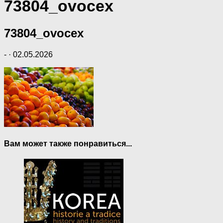
73804_ovocex
73804_ovocex
-
·
02.05.2026
Вам может также понравиться...