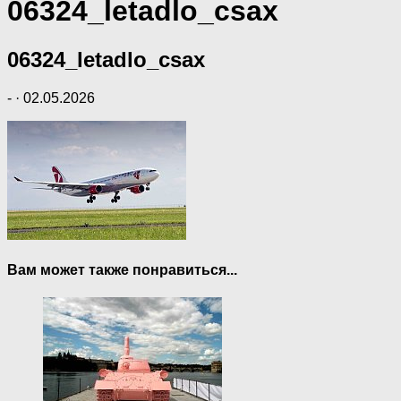
06324_letadlo_csax
06324_letadlo_csax
-
·
02.05.2026
Вам может также понравиться...