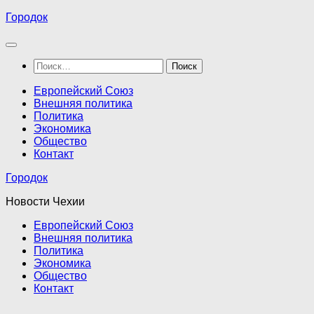
Перейти
Городок
к
содержимому
Найти:
Европейский Союз
Внешняя политика
Политика
Экономика
Общество
Контакт
Городок
Новости Чехии
Европейский Союз
Внешняя политика
Политика
Экономика
Общество
Контакт