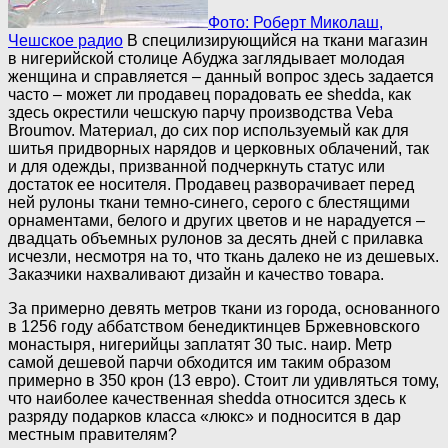
Фото: Роберт Миколаш,
Чешское радио
В специлизирующийся на ткани магазин
в нигерийской столице Абуджа заглядывает молодая
женщина и справляется – данный вопрос здесь задается
часто – может ли продавец порадовать ее shedda, как
здесь окрестили чешскую парчу производства Veba
Broumov. Материал, до сих пор используемый как для
шитья придворных нарядов и церковных облачений, так
и для одежды, призванной подчеркнуть статус или
достаток ее носителя. Продавец разворачивает перед
ней рулоны ткани темно-синего, серого с блестящими
орнаментами, белого и других цветов и не нарадуется –
двадцать объемных рулонов за десять дней с прилавка
исчезли, несмотря на то, что ткань далеко не из дешевых.
Заказчики нахваливают дизайн и качество товара.
За примерно девять метров ткани из города, основанного
в 1256 году аббатством бенедиктинцев Бржевновского
монастыря, нигерийцы заплатят 30 тыс. наир. Метр
самой дешевой парчи обходится им таким образом
примерно в 350 крон (13 евро). Стоит ли удивляться тому,
что наиболее качественная shedda относится здесь к
разряду подарков класса «люкс» и подносится в дар
местным правителям?