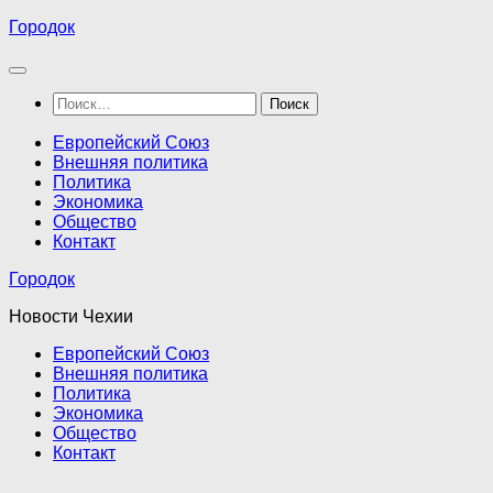
Перейти
Городок
к
содержимому
Найти:
Европейский Союз
Внешняя политика
Политика
Экономика
Общество
Контакт
Городок
Новости Чехии
Европейский Союз
Внешняя политика
Политика
Экономика
Общество
Контакт