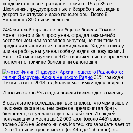
«подсчитаны» все граждане Чехии от 15 до 85 лет.
Школьники, трудоустроенные и безработные, люди в
декретном отпуске и даже пенсионеры. Всего 8
миллионов 890 тысяч человек.
24% жителей страны не вообще не болели. Точнее,
может кто-то и был простужен, страдал каким-либо
воспалением или заразился вирусом, но при этом он
продолжал заниматься своими делами. Ходил в школу
или на работу, выгуливал собаку, ездил за покупками. 1
млн. 170 тысяч мужчин и 970 тысяч женщин не провели в
постели по причине болезни ни одного дня.
Фото:
Филип Яндоурек, Архив Чешского Радио
31% граждан
Чехии за весь 2013 год болели максимум одну неделю.
И только около 5% людей болели более одного месяца.
В результате исследования выяснилось, что чем выше у
человека зарплата, тем реже он предпочитал брать
бюллетень, отгул или отпуск за свой счет. Из людей,
получающих в месяц до 12 000 крон (около 445) евро,
только 39% не болело ни дня. Из тех, кто зарабатывает от
12 то 15 тысяч крон в месяц (от 445 до 556 евро) эта