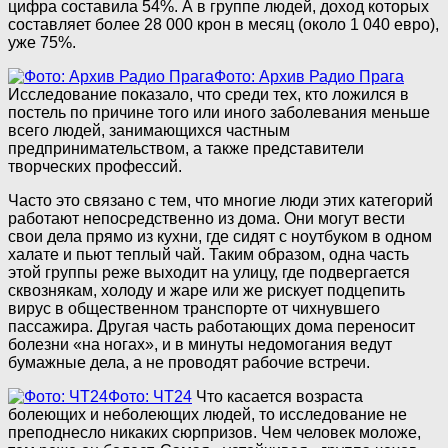
цифра составила 54%. А в группе людей, доход которых
составляет более 28 000 крон в месяц (около 1 040 евро),
уже 75%.
Фото: Архив Радио Прага
Исследование показало, что среди тех, кто ложился в
постель по причине того или иного заболевания меньше
всего людей, занимающихся частным
предпринимательством, а также представители
творческих профессий.
Часто это связано с тем, что многие люди этих категорий
работают непосредственно из дома. Они могут вести
свои дела прямо из кухни, где сидят с ноутбуком в одном
халате и пьют теплый чай. Таким образом, одна часть
этой группы реже выходит на улицу, где подвергается
сквознякам, холоду и жаре или же рискует подцепить
вирус в общественном транспорте от чихнувшего
пассажира. Другая часть работающих дома переносит
болезни «на ногах», и в минуты недомогания ведут
бумажные дела, а не проводят рабочие встречи.
Фото: ЧТ24
Что касается возраста
болеющих и неболеющих людей, то исследование не
преподнесло никаких сюрпризов. Чем человек моложе,