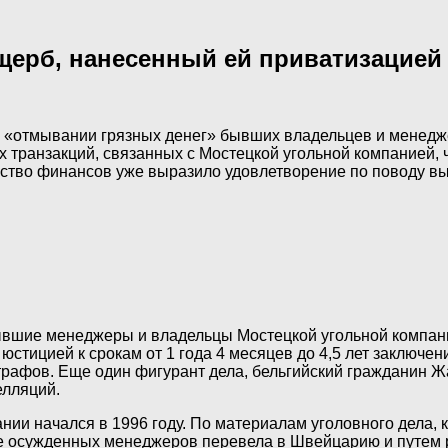
щерб, нанесенный ей приватизацией
 «отмывании грязных денег» бывших владельцев и менедже
х транзакций, связанных с Мостецкой угольной компанией, 
ство финансов уже выразило удовлетворение по поводу вы
вшие менеджеры и владельцы Мостецкой угольной компани
тицией к срокам от 1 года 4 месяцев до 4,5 лет заключени
рафов. Еще один фигурант дела, бельгийский гражданин Жа
елляций.
нии начался в 1996 году. По материалам уголовного дела,
ыне осужденных менеджеров перевела в Швейцарию и путем 