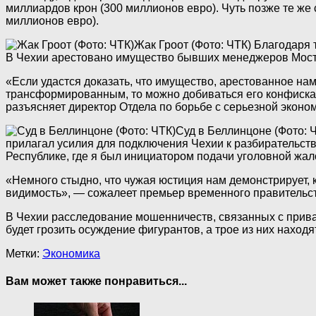
миллиардов крон (300 миллионов евро). Чуть позже те же
миллионов евро).
Жак Гроот (Фото: ЧТК)
Благодаря т
В Чехии арестовано имущество бывших менеджеров Мост
«Если удастся доказать, что имущество, арестованное на
трансформированным, то можно добиваться его конфискац
разъясняет директор Отдела по борьбе с серьезной экон
Суд в Беллинцоне (Фото: 
прилагал усилия для подключения Чехии к разбирательст
Республике, где я был инициатором подачи уголовной жа
«Немного стыдно, что чужая юстиция нам демонстрирует, 
видимость», — сожалеет премьер временного правительст
В Чехии расследование мошенничеств, связанных с приват
будет грозить осуждение фигурантов, а трое из них наход
Метки:
Экономика
Вам может также понравиться...