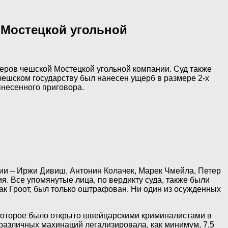
 Мостецкой угольной
ров чешской Мостецкой угольной компании. Суд также
чешском государству был нанесен ущерб в размере 2-х
несенного приговора.
и – Иржи Дивиш, Антонин Колачек, Марек Чмейла, Петер
я. Все упомянутые лица, по вердикту суда, также были
к Гроот, был только оштрафован. Ни один из осужденных
 которое было открыто швейцарскими криминалистами в
различных махинаций легализировала, как минимум, 7,5