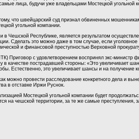
 самые лица, будучи уже владельцами Мостецкой угольной 
ому, что швейцарский суд признал обвиненных мошенникам
ецкой угольной компании.
ми в Чешской Республике, является результатом осуществл
ии. Сделать это можно даже в том случае, если уголовное
омической и финансовой преступностью Верховной прокура
ЧТК)
Приговор с удовлетворением воспринял экс-министр ф
ву в качестве пострадавшей стороны: «Это увеличивает ша
лобы. Естественно, это увеличивает шансы и на получение
как можно провести расследование конкретного дела и вын
ва в отставке Иржи Руснок.
изацией Мостецкой угольной компании будет продолжаться.
ятся на чешской территории, за те же самые преступления, 