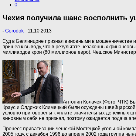
0
Чехия получила шанс восполнить у
-
Gorodok
·
11.10.2013
Суд в Беллинцоне признал виновными в мошенничестве и
пришел к выводу, что в результате незаконных финансовы
миллиардов крон (80 миллионов евро). Чешское Министер
Антонин Колачек (Фото: ЧТК)
Бы
Краус и Олдржих Климецкий были осуждены швейцарской юс
условно приговорены к уплате значительных денежных шт
виновным себя не признал, поэтому ожидается подача ап
Процесс приватизации чешской Мостецкой угольной компа
2005 году, с декабря 1996 до апреля 2002 года группа н