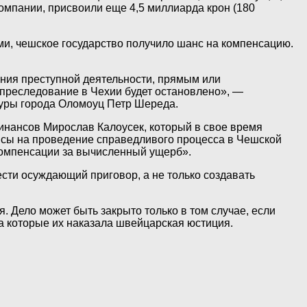
компании, присвоили еще 4,5 миллиарда крон (180
и, чешское государство получило шанс на компенсацию.
ения преступной деятельности, прямым или
 преследование в Чехии будет остановлено», —
туры города Оломоуц Петр Шереда.
инансов Мирослав Калоусек, который в свое время
нсы на проведение справедливого процесса в Чешской
 компенсации за вычисленный ущерб».
ести осуждающий приговор, а не только создавать
 Дело может быть закрыто только в том случае, если
за которые их наказала швейцарская юстиция.