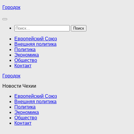
Перейти
Городок
к
содержимому
Найти:
Европейский Союз
Внешняя политика
Политика
Экономика
Общество
Контакт
Городок
Новости Чехии
Европейский Союз
Внешняя политика
Политика
Экономика
Общество
Контакт