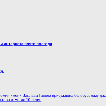
 и интернета почти полгода
ся
.
емия имени Вацлава Гавела присуждена белорусскому дис
сства отметил 10-летие