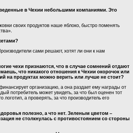
зведенные в Чехии небольшими компаниями. Это
ковки своих продуктов наше яблоко, быстро поменять
ства».
кетами?
Производители сами решают, хотят ли они к нам
огие чехи признаются, что в случае сомнений отдают
маешь, что никакого отношения к Чехии окорочок или
ий на продуктах можно верить или лучше не стоит?
 финансирует организацию, а она раздает ему награды от
ждый потребитель может увидеть, за что был оценен тот
 логотип, а проверять, за что производитель его
доровья полезно, а что нет. Зеленым цветом –
изация не столкнулась с противостоянием со стороны