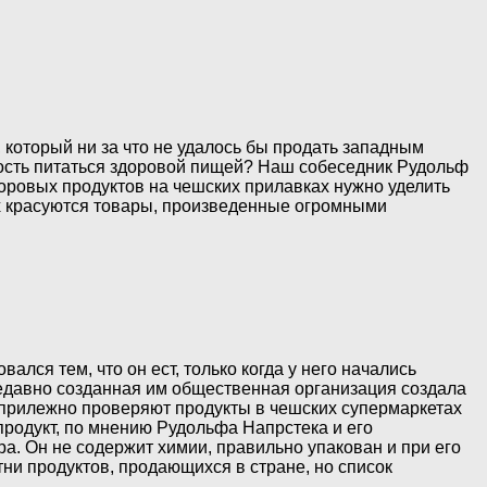
 который ни за что не удалось бы продать западным
ность питаться здоровой пищей? Наш собеседник Рудольф
доровых продуктов на чешских прилавках нужно уделить
тах красуются товары, произведенные огромными
ался тем, что он ест, только когда у него начались
едавно созданная им общественная организация создала
 прилежно проверяют продукты в чешских супермаркетах
продукт, по мнению Рудольфа Напрстека и его
ра. Он не содержит химии, правильно упакован и при его
ни продуктов, продающихся в стране, но список