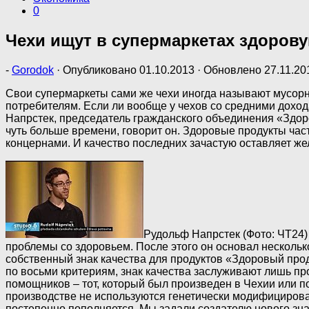
0
Чехи ищут в супермаркетах здорову
-
Gorodok
· Опубликовано
01.10.2013
· Обновлено
27.11.20
Свои супермаркеты сами же чехи иногда называют мусорны
потребителям. Если ли вообще у чехов со средними доход
Напрстек, председатель гражданского объединения «Здоро
чуть больше времени, говорит он. Здоровые продукты час
концернами. И качество последних зачастую оставляет же
Рудольф Напрстек (Фото: ЧТ24)
проблемы со здоровьем. После этого он основал нескол
собственный знак качества для продуктов «Здоровый про
по восьми критериям, знак качества заслуживают лишь п
помощников – тот, который был произведен в Чехии или по
производстве не используются генетически модифицирова
постепенно пополняется. Мы задали создателю нового зна