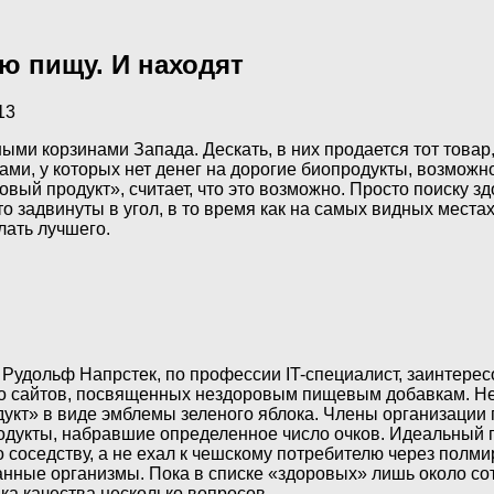
ю пищу. И находят
13
ми корзинами Запада. Дескать, в них продается тот товар,
ами, у которых нет денег на дорогие биопродукты, возмож
вый продукт», считает, что это возможно. Просто поиску з
то задвинуты в угол, в то время как на самых видных мес
лать лучшего.
Рудольф Напрстек, по профессии IT-специалист, заинтересов
ько сайтов, посвященных нездоровым пищевым добавкам. Н
дукт» в виде эмблемы зеленого яблока. Члены организации
родукты, набравшие определенное число очков. Идеальный 
 соседству, а не ехал к чешскому потребителю через полми
нные организмы. Пока в списке «здоровых» лишь около сот
ка качества несколько вопросов.