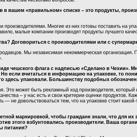
в в вашем «правильном» списке – это продукты, прои
 производителями. Многие из них готовы поставить на упа
правило, малые компании производят продукты лучшего каче
ества? Договориться с производителями или с супермар
т продавцов. Мы независимая некоммерческая организация. 
.
иде чешского флага с надписью «Сделано в Чехии». Мн
Но если вчитаться в информацию на упаковке, то пони
сто здесь упаковали. Большинству подобных обозначен
ьзя. Это может быть рекламный ход производителя, который
ачества – у нас есть и свои критерии оценки продуктов. Ка
— не довольствоваться тем, что на упаковке стоит какой-то
тной маркировкой, чтобы граждане знали, что для их з
отив этого взбунтовались производители. Ваша орган
ы питания?