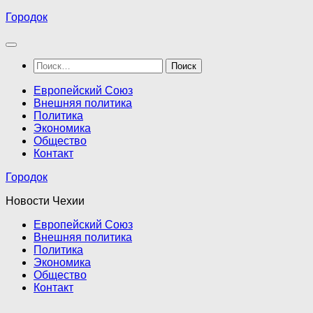
Перейти
Городок
к
содержимому
Найти:
Европейский Союз
Внешняя политика
Политика
Экономика
Общество
Контакт
Городок
Новости Чехии
Европейский Союз
Внешняя политика
Политика
Экономика
Общество
Контакт