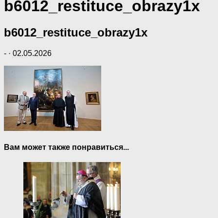
b6012_restituce_obrazy1x
b6012_restituce_obrazy1x
-
·
02.05.2026
Вам может также понравиться...