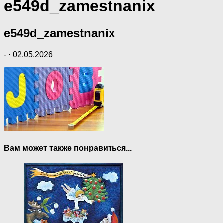
e549d_zamestnanix
e549d_zamestnanix
-
·
02.05.2026
Вам может также понравиться...