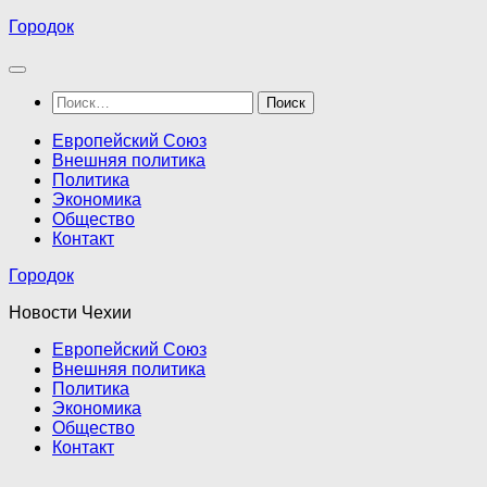
Перейти
Городок
к
содержимому
Найти:
Европейский Союз
Внешняя политика
Политика
Экономика
Общество
Контакт
Городок
Новости Чехии
Европейский Союз
Внешняя политика
Политика
Экономика
Общество
Контакт