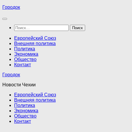
Перейти
Городок
к
содержимому
Найти:
Европейский Союз
Внешняя политика
Политика
Экономика
Общество
Контакт
Городок
Новости Чехии
Европейский Союз
Внешняя политика
Политика
Экономика
Общество
Контакт