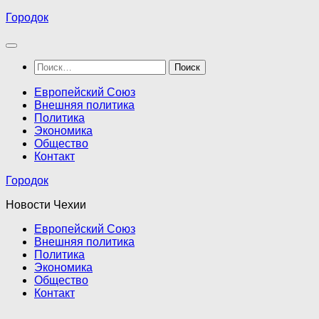
Перейти
Городок
к
содержимому
Найти:
Европейский Союз
Внешняя политика
Политика
Экономика
Общество
Контакт
Городок
Новости Чехии
Европейский Союз
Внешняя политика
Политика
Экономика
Общество
Контакт