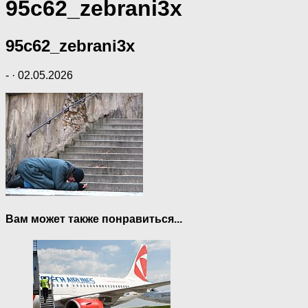
95c62_zebrani3x
95c62_zebrani3x
-
·
02.05.2026
Вам может также понравиться...