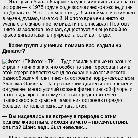
— Эта крыса была обнаружена учеными лишь один раз в
истории — в 1975 году в ходе зоологической экспедиции
на Динагате. Этот экземляр тогда был пойман и помещен
в музей, думаю, чикагский. И с того времени никто из
ученых это животное не видел и не описывал. Поэтому
никто из зоологов не знал, существует ли еще вообще
крыса динагатская в природе, а если да, то где.
— Какие группы ученых, помимо вас, ездили на
Динагат?
Фото: ЧТК
— Туда ездили ученые из разных
стран, я лично знаю, что особенно заинтересованным в
этой сфере является Фонд по охране биологического
разнообразия Филиппинских островов пор руководством
Уильяма Оливера. На протяжении длительного времени
он уделяет много усилий охране филиппинской флоры и
этого вида крыс, потому что этих представителей
пышнохвостых крыс на тамошних островах гораздо
больше, не только одна динагатская.
— Вы надеялись на встречу в природе с этим
редким животным, исходя из чего – предчувствия,
опыта? Шанс ведь был невелик…
— Шанс, конечно, был совсем мал, но я отправлялась на