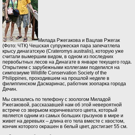
Милада Ржегакова и Вацлав Ржегак
(Фото: ЧТК)
Чешская супружеская пара запечатлела
крысу динагатскую (Crateromys australis), которую уже
считали вымершим видом, в одном из последних
первобытных лесов на Динагате в январе текущего года.
Открытием с зарубежными коллегами поделился на
симпозиуме Wildlife Conservation Society of the
Philippines, проходившем на прошлой неделе в
филиппинском Дасмаринас, работник зоопарка города
Дечин.
Мы связались по телефону с зоологом Миладой
Ржегаковой, рассказавшей нам об этой невероятной
встрече со зверьком коричневатого цвета, который
является одним из самых больших грызунов в мире и
живет на деревьях – длина его тела вместе с хвостом,
кончик которого окрашен в белый цвет, достигает 55 см.