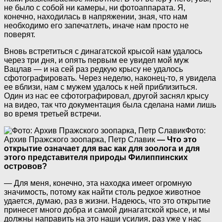
не было с собой ни камеры, ни фотоаппарата. Я,
конечно, находилась в напряжении, зная, что нам
необходимо его запечатлеть, иначе нам просто не
поверят.
Вновь встретиться с динагатской крысой нам удалось
через три дня, и опять первым ее увидел мой муж
Вацлав — и на сей раз редкую крысу не удалось
сфотографировать. Через неделю, наконец-то, я увидела
ее вблизи, нам с мужем удалось к ней приблизиться.
Один из нас ее сфотографировал, другой заснял крысу
на видео, так что документация была сделана нами лишь
во время третьей встречи.
Фото:
Архив Пражского зоопарка, Петр Славик
— Что это
открытие означает для вас как для зоолога и для
этого представителя природы Филиппинских
островов?
— Для меня, конечно, эта находка имеет огромную
значимость, потому как найти столь редкое животное
удается, думаю, раз в жизни. Надеюсь, что это открытие
принесет много добра и самой динагатской крысе, и мы
должны направить на это наши усилия, раз уже у нас