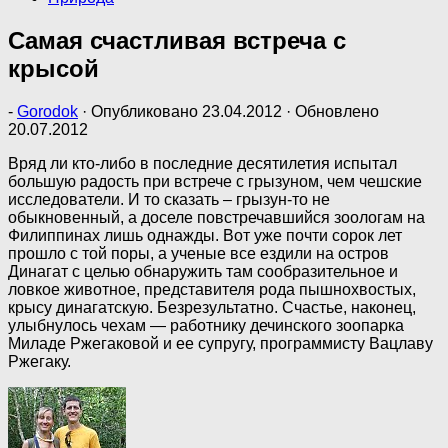
Самая счастливая встреча с
крысой
-
Gorodok
· Опубликовано
23.04.2012
· Обновлено
20.07.2012
Вряд ли кто-либо в последние десятилетия испытал
большую радость при встрече с грызуном, чем чешские
исследователи. И то сказать – грызун-то не
обыкновенный, а доселе повстречавшийся зоологам на
Филиппинах лишь однажды. Вот уже почти сорок лет
прошло с той поры, а ученые все ездили на остров
Динагат с целью обнаружить там сообразительное и
ловкое животное, представителя рода пышнохвостых,
крысу динагатскую. Безрезультатно. Счастье, наконец,
улыбнулось чехам — работнику дечинского зоопарка
Миладе Ржегаковой и ее супругу, программисту Вацлаву
Ржегаку.