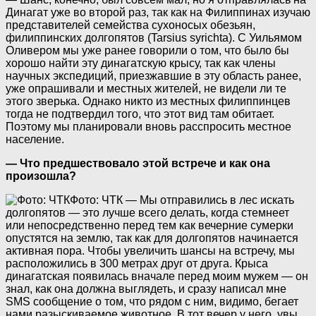
Динагат уже во второй раз, так как на Филиппинах изучаю
представителей семейства сухоносых обезьян,
филиппинских долгопятов (Tarsius syrichta). С Уильямом
Оливером мы уже ранее говорили о том, что было бы
хорошо найти эту динагатскую крысу, так как члены
научных экспедиций, приезжавшие в эту область ранее,
уже опрашивали и местных жителей, не видели ли те
этого зверька. Однако никто из местных филиппинцев
тогда не подтвердил того, что этот вид там обитает.
Поэтому мы планировали вновь расспросить местное
население.
— Что предшествовало этой встрече и как она
произошла?
Фото: ЧТК
— Мы отправились в лес искать
долгопятов — это лучше всего делать, когда стемнеет
или непосредственно перед тем как вечерние сумерки
опустятся на землю, так как для долгопятов начинается
активная пора. Чтобы увеличить шансы на встречу, мы
расположились в 300 метрах друг от друга. Крыса
динагатская появилась вначале перед моим мужем — он
знал, как она должна выглядеть, и сразу написал мне
SMS сообщение o том, что рядом с ним, видимо, бегает
нами разыскиваемое животное. В тот вечер у него, увы,