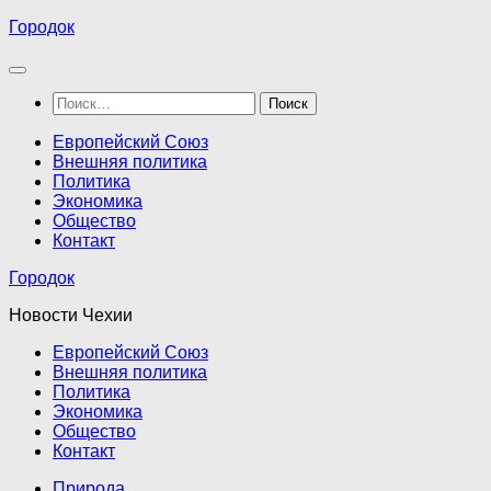
Перейти
Городок
к
содержимому
Найти:
Европейский Союз
Внешняя политика
Политика
Экономика
Общество
Контакт
Городок
Новости Чехии
Европейский Союз
Внешняя политика
Политика
Экономика
Общество
Контакт
Природа