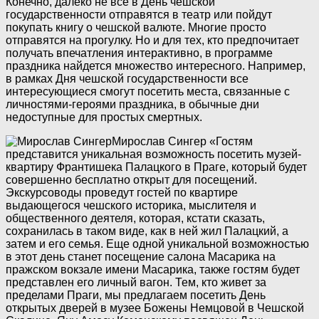
Конечно, далеко не все в День чешской
государственности отправятся в театр или пойдут
покупать книгу о чешской валюте. Многие просто
отправятся на прогулку. Но и для тех, кто предпочитает
получать впечатления интерактивно, в программе
праздника найдется множество интересного. Например,
в рамках Дня чешской государственности все
интересующиеся смогут посетить места, связанные с
личностями-героями праздника, в обычные дни
недоступные для простых смертных.
Мирослав Сингер
«Гостям
представится уникальная возможность посетить музей-
квартиру Франтишека Палацкого в Праге, который будет
совершенно бесплатно открыт для посещений.
Экскурсоводы проведут гостей по квартире
выдающегося чешского историка, мыслителя и
общественного деятеля, которая, кстати сказать,
сохранилась в таком виде, как в ней жил Палацкий, а
затем и его семья. Еще одной уникальной возможностью
в этот день станет посещение салона Масарика на
пражском вокзале имени Масарика, также гостям будет
представлен его личный вагон. Тем, кто живет за
пределами Праги, мы предлагаем посетить День
открытых дверей в музее Божены Немцовой в Чешской