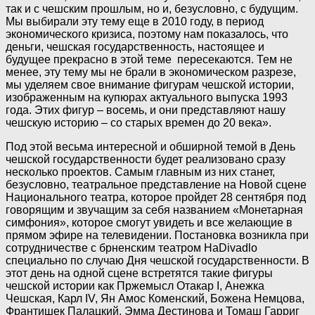
так и с чешским прошлым, но и, безусловно, с будущим.
Мы выбирали эту тему еще в 2010 году, в период
экономического кризиса, поэтому нам показалось, что
деньги, чешская государственность, настоящее и
будущее прекрасно в этой теме
пересекаются. Тем не
менее, эту тему мы не брали в экономическом разрезе,
мы уделяем свое внимание фигурам чешской истории,
изображенным на купюрах актуального выпуска 1993
года. Этих фигур – восемь, и они представляют нашу
чешскую историю – со старых времен до 20 века».
Под этой весьма интересной и обширной темой в День
чешской государственности будет реализовано сразу
несколько проектов. Самым главным из них станет,
безусловно, театральное представление на Новой сцене
Национального театра, которое пройдет 28 сентября под
говорящим и звучащим за себя названием «Монетарная
симфония», которое смогут увидеть и все желающие в
прямом эфире на телевидении. Постановка возникла при
сотрудничестве с брненским театром HaDivadlo
специально по случаю Дня чешской государственности. В
этот день на одной сцене встретятся такие фигуры
чешской истории как Пржемысл Отакар I, Анежка
Чешская, Карл IV, Ян Амос Коменский, Божена Немцова,
Франтишек Палацкий, Эмма Дестинова и Томаш Гарриг