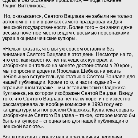
сделать без осознания прошлого», — подытоживает
Луция Виттлихова.
Но, оказывается, Святого Вацлава не забыли не только
автономно, но и в рамках самого празднования Дня
чешской государственности. Более того – он занял даже
весьма почетное место рядом с восьмью персонажами,
украшающими чешские купюры.
«Нельзя сказать, что мы уж совсем оставили без
внимания Святого Вацлава в этот день. Несмотря на то,
что его, как известно, нет на чешских купюрах, а
изображен он только на монете достоинством в 20 крон,
мы попросили доцента Ярослава Шебека написать
небольшую вступительную статью о Святом Вацлаве для
нашей публикации. Кроме того, в части изданий – в
ограниченном тираже – мы вставили эскиз Олдржиха
Кулганека, на котором изображен Святой Вацлав. Ввиду
того, что Святого Вацлава нет на купюре, и не известно,
рассматривала ли вообще комиссия в 1993 году его
кандидатуру, мы попросили Олдржиха Кулганека создать
изображение Святого Вацлава – такое, которое могло бы
быть на купюре – специально для нашей публикации о
чешской валюте».
Вот и подходит к концу наша праздничная передача,