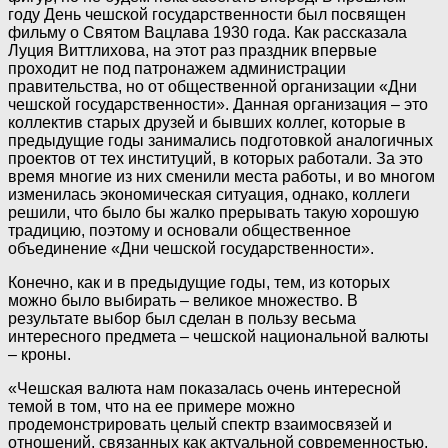
году День чешской государственности был посвящен
фильму о Святом Вацлава 1930 года. Как рассказала
Луция Виттлихова, на этот раз праздник впервые
проходит не под патронажем администрации
правительства, но от общественной организации «Дни
чешской государственности». Данная организация – это
коллектив старых друзей и бывших коллег, которые в
предыдущие годы занимались подготовкой аналогичных
проектов от тех институций, в которых работали. За это
время многие из них сменили места работы, и во многом
изменилась экономическая ситуация, однако, коллеги
решили, что было бы жалко прерывать такую хорошую
традицию, поэтому и основали общественное
объединение «Дни чешской государственности».
Конечно, как и в предыдущие годы, тем, из которых
можно было выбирать – великое множество. В
результате выбор был сделан в пользу весьма
интересного предмета – чешской национальной валюты
– кроны.
«Чешская валюта нам показалась очень интересной
темой в том, что на ее примере можно
продемонстрировать целый спектр взаимосвязей и
отношений, связанных как актуальной современностью,