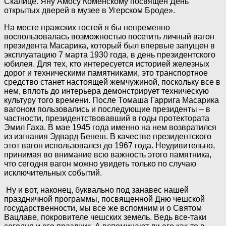
Скалице. Яну Амосу Коменскому посвящен День
открытых дверей в музее в Угерском Броде».
На месте пражских гостей я бы непременно
воспользовалась возможностью посетить личный вагон
президента Масарика, который был впервые запущен в
эксплуатацию 7 марта 1930 года, в день президентского
юбилея. Для тех, кто интересуется историей железных
дорог и техническими памятниками, это транспортное
средство станет настоящей жемчужиной, поскольку все в
нем, вплоть до интерьера демонстрирует техническую
культуру того времени. После Томаша Гаррига Масарика
вагоном пользовались и последующие президенты – в
частности, президентствовавший в годы протектората
Эмил Гаха. В мае 1945 года именно на нем возвратился
из изгнания Эдвард Бенеш. В качестве президентского
этот вагон использовался до 1967 года. Неудивительно,
принимая во внимание всю важность этого памятника,
что сегодня вагон можно увидеть только по случаю
исключительных событий.
Ну и вот, наконец, буквально под занавес нашей
праздничной программы, посвященной Дню чешской
государственности, мы все же вспомним и о Святом
Вацлаве, покровителе чешских земель. Ведь все-таки