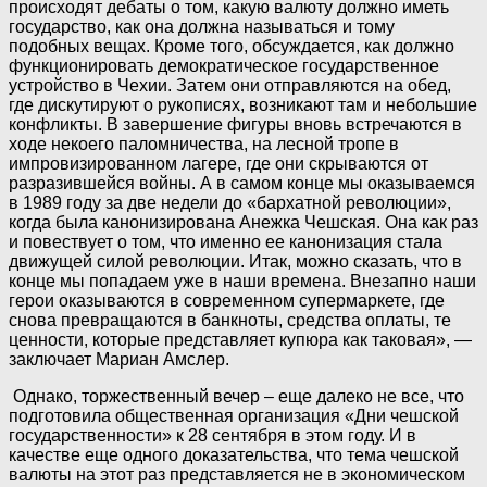
происходят дебаты о том, какую валюту должно иметь
государство, как она должна называться и тому
подобных вещах. Кроме того, обсуждается, как должно
функционировать демократическое государственное
устройство в Чехии. Затем они отправляются на обед,
где дискутируют о рукописях, возникают там и небольшие
конфликты. В завершение фигуры вновь встречаются в
ходе некоего паломничества, на лесной тропе в
импровизированном лагере, где они скрываются от
разразившейся войны. А в самом конце мы оказываемся
в 1989 году за две недели до «бархатной революции»,
когда была канонизирована Анежка Чешская. Она как раз
и повествует о том, что именно ее канонизация стала
движущей силой революции. Итак, можно сказать, что в
конце мы попадаем уже в наши времена. Внезапно наши
герои оказываются в современном супермаркете, где
снова превращаются в банкноты, средства оплаты, те
ценности, которые представляет купюра как таковая», —
заключает Мариан Амслер.
Однако, торжественный вечер – еще далеко не все, что
подготовила общественная организация «Дни чешской
государственности» к 28 сентября в этом году. И в
качестве еще одного доказательства, что тема чешской
валюты на этот раз представляется не в экономическом