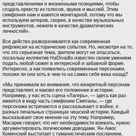
представлениями и жизненными позициями, чтобы
создать оркестр из голосов, звуков и мыслей. Этим
симфония нам и кажется монетарной, потому что мы
используем актеров, скорее, в качестве музыкальных
инструментов, нежели в качестве драматических
личностей».
Все действо разворачивается как современная
рефлексия на исторические события. Но, несмотря на то,
что это серьезная тема, зрители могут не опасаться,
поскольку коллектив HaDivadlo известен своим умением
подать любой сюжет в интересной и забавной форме.
Интересно, а как появились современные персонажи,
похожи ли они хоть в чем-то на самих себя века назад?
«Мы принимали во внимание, что конкретный персонаж
представляет, и каково его положение в истории.
Например, у нас есть сцена «Лагерь», — здесь как раз
имеется в виду часть симфонии Сметаны, — где
персонажи встречаются и рассказывают о войне, о
разных печальных страницах чешской истории. Каждый
высказывает свое мнение на эту тему. Например,
Масарик говорит, что нет необходимости воевать, нужно
аргументировать логическими доводами. Ян Амос
Коменский выступает с гуманистическим посланием,