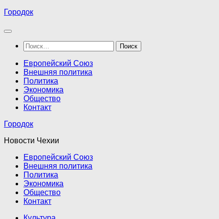
Перейти
Городок
к
содержимому
Найти:
Европейский Союз
Внешняя политика
Политика
Экономика
Общество
Контакт
Городок
Новости Чехии
Европейский Союз
Внешняя политика
Политика
Экономика
Общество
Контакт
Культура