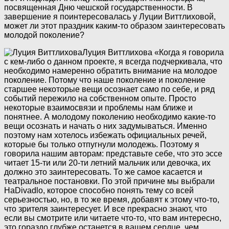
посвященная Дню чешской государственности. В
завершение я поинтересовалась у Луции Виттлиховой,
может ли этот праздник каким-то образом заинтересовать
молодой поколение?
Луция Виттлихова
«Когда я говорила
с кем-либо о данном проекте, я всегда подчеркивала, что
необходимо намеренно обратить внимание на молодое
поколение. Потому что наше поколение и поколение
старшее некоторые вещи осознает само по себе, и ряд
событий пережило на собственном опыте. Просто
некоторые взаимосвязи и проблемы нам ближе и
понятнее. А молодому поколению необходимо какие-то
вещи осознать и начать о них задумываться. Именно
поэтому нам хотелось избежать официальных речей,
которые бы только отпугнули молодежь. Поэтому я
говорила нашим авторам: представьте себе, что это эссе
читает 15-ти или 20-ти летний мальчик или девочка, их
должно это заинтересовать. То же самое касается и
театральное постановки. По этой причине мы выбрали
HaDivadlo, которое способно понять тему со всей
серьезностью, но, в то же время, добавят к этому что-то,
что зрителя заинтересует. И все прекрасно знают, что
если вы смотрите или читаете что-то, что вам интересно,
это гораздо глубже останется в вашем сердце, чем