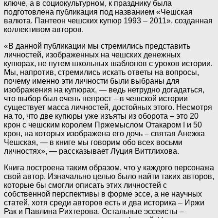
ключе, а в социокультурном, к празднику была
подготовлена публикация под названием «Чешская
валюта. Пантеон чешских купюр 1993 – 2011», созданная
коллективом авторов.
«В данной публикации мы стремились представить
личностей, изображенных на чешских денежных
купюрах, не путем школьных шаблонов с уроков истории.
Мы, напротив, стремились искать ответы на вопросы,
почему именно эти личности были выбраны для
изображения на купюрах, — ведь нетрудно догадаться,
что выбор был очень непрост – в чешской истории
существует масса личностей, достойных этого. Несмотря
на то, что две купюры уже изъяты из оборота – это 20
крон с чешским королем Пржемыслом Отакаром I и 50
крон, на которых изображена его дочь – святая Анежка
Чешская, — в книге мы говорим обо всех восьми
личностях», — рассказывает Луция Виттлихова.
Книга построена таким образом, что у каждого персонажа
свой автор. Изначально целью было найти таких авторов,
которые бы смогли описать этих личностей с
собственной перспективы в форме эссе, а не научных
статей, хотя среди авторов есть и два историка – Иржи
Рак и Павлина Рихтерова. Остальные эссеисты –