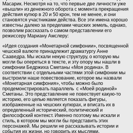
Масарик. Несмотря на то, что первые две личности уже
«вышли» из денежного оборота с момента прекращения
действия купюр в 20 и 50 крон, тем не менее, и они
становятся участниками действа. Все эти имена хорошо
известны далеко за пределами чешских земель, однако,
позволим рассказать о самом представлении его
режиссеру Мариану Амслеру:
«Идея создания «Монетарной симфонии», посвященной
чешской валюте принадлежит драматургу Анне
Сааведра. Мы искали некую структуру, о которую мы
могли бы опереться в тексте, и эту опору мы нашли в
симфонии Бедржиха Сметаны «Моя родина». В
соответствии с отдельными частями этой симфонии мы
выстроили наше повествование, которое мы назвали
«Монетарная симфония», чтобы можно было
продемонстрировать параллель
с «Моей родиной»
Сметаны. Это представление не повествует какую-то
историю, его целью является показать фигуры,
изображенные на чешских купюрах, и вписать их в
определенный исторический, политический и
философский контекст. Именно поэтому мы искали и
стиль, в котором мы могли бы представить этих
персонажей. Мы решили не рассказывать истории и
события их жизни, но говорить их мыслями,