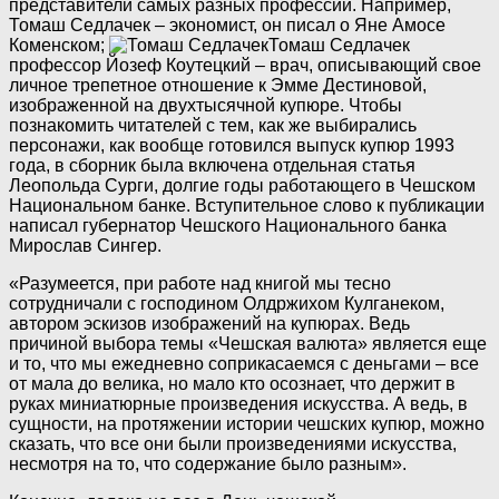
представители самых разных профессий. Например,
Томаш Седлачек – экономист, он писал о Яне Амосе
Коменском;
Томаш Седлачек
профессор Йозеф Коутецкий – врач, описывающий свое
личное трепетное отношение к Эмме Дестиновой,
изображенной на двухтысячной купюре. Чтобы
познакомить читателей с тем, как же выбирались
персонажи, как вообще готовился выпуск купюр 1993
года, в сборник была включена отдельная статья
Леопольда Сурги, долгие годы работающего в Чешском
Национальном банке. Вступительное слово к публикации
написал губернатор Чешского Национального банка
Мирослав Сингер.
«Разумеется, при работе над книгой мы тесно
сотрудничали с господином Олдржихом Кулганеком,
автором эскизов изображений на купюрах. Ведь
причиной выбора темы «Чешская валюта» является еще
и то, что мы ежедневно соприкасаемся с деньгами – все
от мала до велика, но мало кто осознает, что держит в
руках миниатюрные произведения искусства. А ведь, в
сущности, на протяжении истории чешских купюр, можно
сказать, что все они были произведениями искусства,
несмотря на то, что содержание было разным».