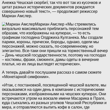
Анежка Чешская скорбит, так что вот так из кусочков и
цитат разных исторических документов рождается
совершенно новый текст», — продолжает режиссер
Мариан Амслер.
Мариан Амслер
«Мы стремились
визуально максимально приблизить персонажей тем
образам, что изображены на купюрах, — то есть
графикам господина Олдржиха Кулганека. Мы создали
парики, короны, прически, бороды, однако, одели мы
персонажей, можно сказать, по-современному, но
элегантно. Все-таки они пришли на торжественный вечер
– День чешской государственности, поэтому на господах
– костюмы, фраки, смокинги, дамы одеты в вечерние
платья, но их лица выглядят исторически».
А теперь давайте послушаем рассказ о самом сюжете
«Монетарной симфонии».
«Итак, с постановкой, посвященной чешской валюте, мы
оказываемся на один день в компании с историческими
персонажами, изображенными на чешских купюрах. Они
встречаются утром на вокзале имени Масарика в Праге,
куда съехались из разных уголков Чешской Республики и
мира, и отправляются выпить кофе в салон, где