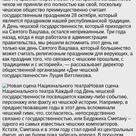
чехов не приняли его полностью как свой, поскольку
чешское общество преимущественно считает
государственным праздником 28 октября, который
является праздником нашей республиканской традиции.
А День чешской государственности, который приходится
на Святого Вацлава, остался неприкаянным. Три года
назад, когда я еще работала в администрации
правительства, мы решили вспомнить этот день не
только как день Святого Вацлава, который большинство
может считать религиозным праздником для верующих, а
как праздник того, что связано с чешским прошлым, с
традициями и с историей», — рассказывает директор
общественной организации «Дни чешской
государственности» Луция Виттлихова.
Новая сцена
Национального театра
Каждый год День чешской
государственности посвящается какому-либо событию,
персонажу или факту из чешской истории. Например, в
предшествовавшие годы в этот день вспоминали
чешский гимн, что, согласитесь, непосредственно
связано с государственностью, или Бедржиха Сметану –
одного из самых известных чешских композиторов.
Кстати, Сметана и в этом году стал одной из центральных
фигур, но не будем пока забегать вперед. В прошлом