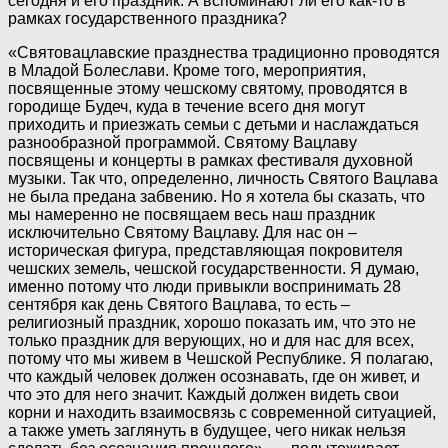
сегодня и его праздник. А вспоминают ли его как-то в
рамках государственного праздника?
«Святовацлавские празднества традиционно проводятся
в Младой Болеслави. Кроме того, мероприятия,
посвященные этому чешскому святому, проводятся в
городище Будеч, куда в течение всего дня могут
приходить и приезжать семьи с детьми и наслаждаться
разнообразной программой. Святому Вацлаву
посвящены и концерты в рамках фестиваля духовной
музыки. Так что, определенно, личность Святого Вацлава
не была предана забвению. Но я хотела бы сказать, что
мы намеренно не посвящаем весь наш праздник
исключительно Святому Вацлаву. Для нас он –
историческая фигура, представляющая покровителя
чешских земель, чешской государственности. Я думаю,
именно потому что люди привыкли воспринимать 28
сентября как день Святого Вацлава, то есть –
религиозный праздник, хорошо показать им, что это не
только праздник для верующих, но и для нас для всех,
потому что мы живем в Чешской Республике. Я полагаю,
что каждый человек должен осознавать, где он живет, и
что это для него значит. Каждый должен видеть свои
корни и находить взаимосвязь с современной ситуацией,
а также уметь заглянуть в будущее, чего никак нельзя