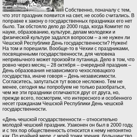
Собственно, поначалу с тем,
что этот праздник появится на свет, не особо считались. В
поправке к закону о государственных праздниках его нет
было. Так обстояло дело до 2000 года, когда Комитет по
науке, образованию, культуре, делам молодежи и
физической культуре задался вопросом – а не нужен ли
Чешской Республике День государственности? Нужен!
На том и порешили. Вообще-то в Чехии с праздниками,
посвященными государственности, для человека
непривычного может произойти путаница. Дело в том, что
ровно через месяц – 28 октября – очередной праздник –
День образования независимого чехословацкого
государства, иначе говоря – День независимости.
Согласитесь, запутаться тут вовсе несложно. Тем не
менее, сегодня мы попробуем не только разобраться,
чем же эти праздники отличаются друг от друга, но,
прежде всего, посмотрим, что интересного и особенного
несет гражданам Чешской Республики День чешской
государственности.
«День чешской государственности – относительно
молодой чешский праздник. Узаконен он был в 2000 году,
и с тех пор общественность относится к нему непонятно
как. По крайней мере, с моей точки зрения, большинство